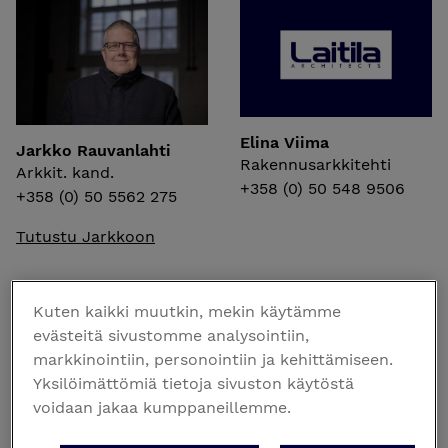
Elina Viima
Jarkko Rauvanlahti
Rakennusarkkitehti
Arkkit. kand.
+358 (0) 50 548 9506
+358 (0) 50 5562 275
Tutustu Jarkkoon
Kuten kaikki muutkin, mekin käytämme
Kotka
evästeitä sivustomme analysointiin,
markkinointiin, personointiin ja kehittämiseen.
Yksilöimättömiä tietoja sivuston käytöstä
voidaan jakaa kumppaneillemme.