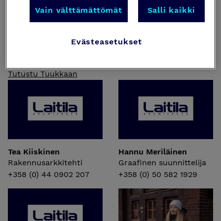
Vain välttämättömät
Salli kaikki
Ulla Avelin
Tuukka Karjalainen
Suunnitteluassistentti
Evästeasetukset
Arkkitehti
+358 (0) 5 2279 311
+358 (0) 50 523 0121
Tutustu Tuukkaan
Tea Kiiskinen
Hannu Meriläinen
Rakennusarkkitehti
Graafinen suunnittelija
+358 (0) 44 0902 207
+358 (0) 50 582 1929