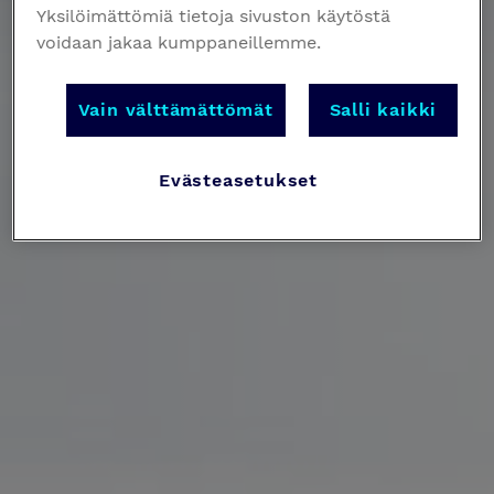
Yksilöimättömiä tietoja sivuston käytöstä
voidaan jakaa kumppaneillemme.
Vain välttämättömät
Salli kaikki
Evästeasetukset