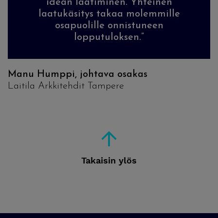
idean laatiminen. Yhteinen
laatukäsitys takaa molemmille
osapuolille onnistuneen
lopputuloksen.”
Manu Humppi, johtava osakas
Laitila Arkkitehdit Tampere
Takaisin ylös