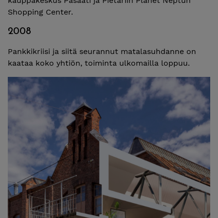
kauppakeskus Pasaati ja Pietariin Planet Neptun
Shopping Center.
2008
Pankkikriisi ja siitä seurannut matalasuhdanne on
kaataa koko yhtiön, toiminta ulkomailla loppuu.