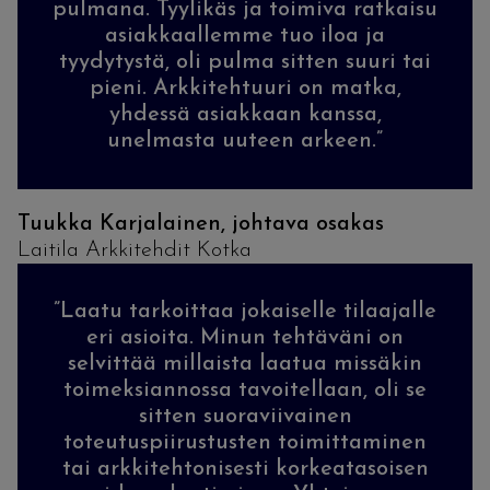
pulmana. Tyylikäs ja toimiva ratkaisu
asiakkaallemme tuo iloa ja
tyydytystä, oli pulma sitten suuri tai
pieni. Arkkitehtuuri on matka,
yhdessä asiakkaan kanssa,
unelmasta uuteen arkeen.”
Tuukka Karjalainen, johtava osakas
Laitila Arkkitehdit Kotka
”Laatu tarkoittaa jokaiselle tilaajalle
eri asioita. Minun tehtäväni on
selvittää millaista laatua missäkin
toimeksiannossa tavoitellaan, oli se
sitten suoraviivainen
toteutuspiirustusten toimittaminen
tai arkkitehtonisesti korkeatasoisen