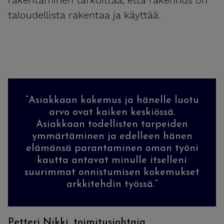
rakentaminen tarkoittaa, että rakennus on
taloudellista rakentaa ja käyttää.
”Asiakkaan kokemus ja hänelle luotu
arvo ovat kaiken keskiössä.
Asiakkaan todellisten tarpeiden
ymmärtäminen ja edelleen hänen
elämänsä parantaminen oman työni
kautta antavat minulle itselleni
suurimmat onnistumisen kokemukset
arkkitehdin työssä.”
Petteri Nikki, toimitusjohtaja