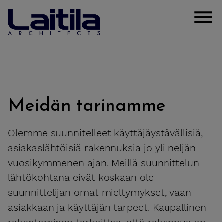
Siirry sisältöön
Laitila Arkkitehdit
Clos
Meidän tarinamme
Olemme suunnitelleet käyttäjäystävällisiä,
asiakaslähtöisiä rakennuksia jo yli neljän
vuosikymmenen ajan. Meillä suunnittelun
lähtökohtana eivät koskaan ole
suunnittelijan omat mieltymykset, vaan
asiakkaan ja käyttäjän tarpeet. Kaupallinen