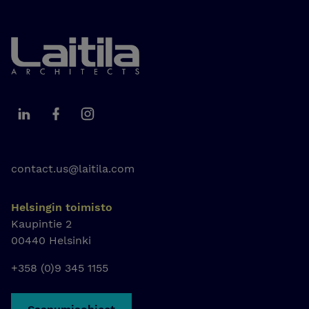
Laitila Arkkitehdit
Laitila Arkkitehdit LinkedIn
Laitila Arkkitehdit Facebook
Laitila Arkkitehdit Instagram
contact.us@laitila.com
Helsingin toimisto
Kaupintie 2
00440 Helsinki
+358 (0)9 345 1155