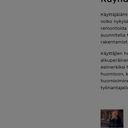
Käyttäjäläh
voiko nykyis
remontoida 
suunnitella 
rakentamist
Käyttäjien 
alkuperäinen
esimerkiksi 
huomioon, ku
huomioiminen
työnantajall