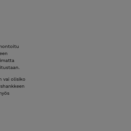
emontoitu
keen
limatta
itustaan.
 vai olisiko
tyshankkeen
myös