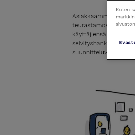
Kuten k
Asiakkaamme toimitil
markkino
sivusto
teurastamosta toimisto
käyttäjiensä ja murro
Eväst
selvityshankkeemme ta
suunnitteluvaihtoehto