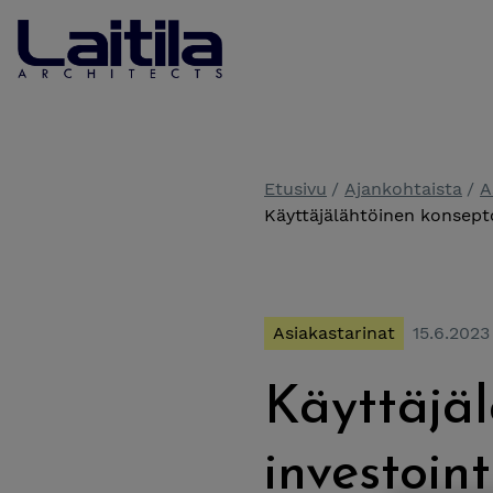
Siirry sisältöön
Laitila Arkkitehdit
Etusivu
Ajankohtaista
A
Käyttäjälähtöinen konsepto
Asiakastarinat
15.6.2023
Käyttäjäl
investoin