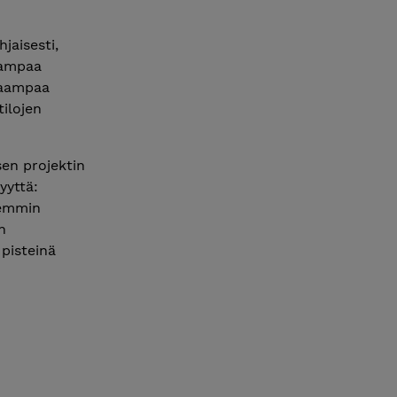
jaisesti,
avampaa
saampaa
tilojen
en projektin
yyttä:
remmin
n
 pisteinä