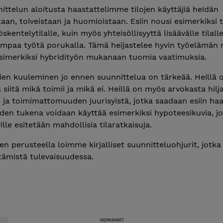
ttelun aloitusta haastattelimme tilojen käyttäjiä heidän
an, toiveistaan ja huomioistaan. Esiin nousi esimerkiksi 
yöskentelytilalle, kuin myös yhteisöllisyyttä lisäävälle tilalle
mpaa työtä porukalla. Tämä heijastelee hyvin työelämän
esimerkiksi hybridityön mukanaan tuomia vaatimuksia.
jien kuuleminen jo ennen suunnittelua on tärkeää. Heillä 
 siitä mikä toimii ja mikä ei. Heillä on myös arvokasta hilja
ja toimimattomuuden juurisyistä, jotka saadaan esiin haas
den tukena voidaan käyttää esimerkiksi hypoteesikuvia, jo
ille esitetään mahdollisia tilaratkaisuja.
en perusteella loimme kirjalliset suunnitteluohjurit, jotka
ttämistä tulevaisuudessa.