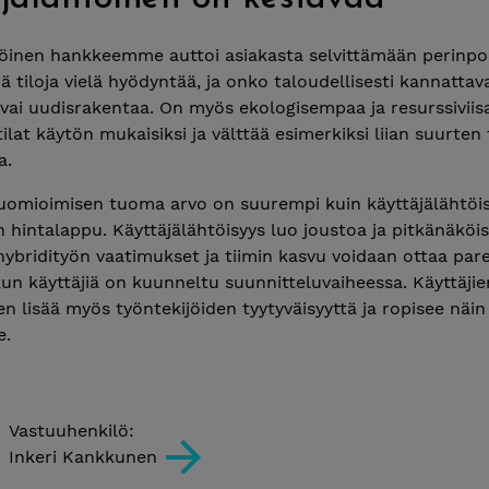
töinen hankkeemme auttoi asiakasta selvittämään perinpoh
iä tiloja vielä hyödyntää, ja onko taloudellisesti kannatt
vai uudisrakentaa. On myös ekologisempaa ja resurssivii
tilat käytön mukaisiksi ja välttää esimerkiksi liian suurten 
a.
huomioimisen tuoma arvo on suurempi kuin käyttäjälähtöis
 hintalappu. Käyttäjälähtöisyys luo joustoa ja pitkänäköis
hybridityön vaatimukset ja tiimin kasvu voidaan ottaa pa
n käyttäjiä on kuunneltu suunnitteluvaiheessa. Käyttäjie
 lisää myös työntekijöiden tyytyväisyyttä ja ropisee näin
e.
Vastuuhenkilö:
Inkeri Kankkunen