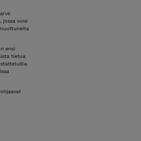
tarve
, jossa voisi
 muuttuneita
on ensi
ista tietoa
tatteluilla.
issa
 ohjaavat