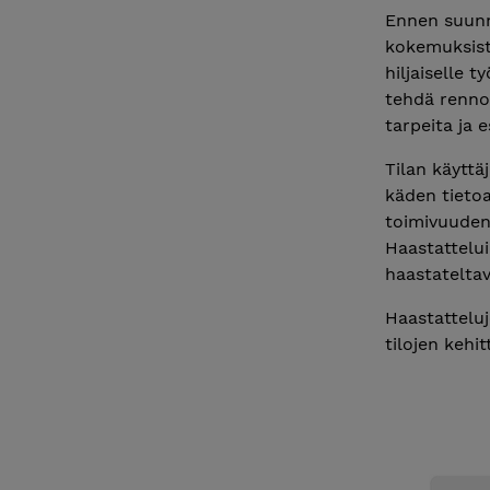
Ennen suunni
kokemuksista
hiljaiselle t
tehdä renno
tarpeita ja 
Tilan käyttä
käden tietoa
toimivuuden 
Haastattelui
haastateltav
Haastatteluj
tilojen kehi