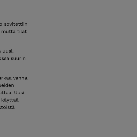
 sovitettiin
 mutta tilat
 uusi,
ossa suurin
urkaa vanha.
rpeiden
uttaa. Uusi
a käyttää
töistä