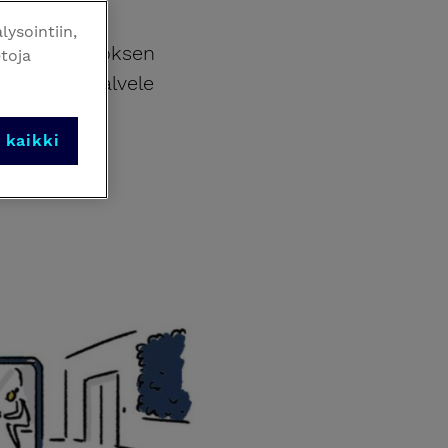
ysointiin,
suuren muutoksen
etoja
atta enää palvele
inen
i kaikki
olmeen eri