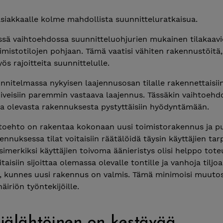
siakkaalle kolme mahdollista suunnitteluratkaisua.
sä vaihtoehdossa suunnitteluohjurien mukainen tilakaavio
imistotilojen pohjaan. Tämä vaatisi vähiten rakennustöitä,
ös rajoitteita suunnittelulle.
nnitelmassa nykyisen laajennusosan tilalle rakennettaisiin
oiveisiin paremmin vastaava laajennus. Tässäkin vaihtoehd
a olevasta rakennuksesta pystyttäisiin hyödyntämään.
toehto on rakentaa kokonaan uusi toimistorakennus ja p
nnuksessa tilat voitaisiin räätälöidä täysin käyttäjien ta
imerkiksi käyttäjien toivoma äänieristys olisi helppo tote
aisiin sijoittaa olemassa olevalle tontille ja vanhoja tiljo
a, kunnes uusi rakennus on valmis. Tämä minimoisi muutos
äiriön työntekijöille.
jälähtöinen on kestävää