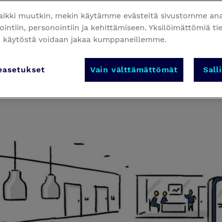
aikki muutkin, mekin käytämme evästeitä sivustomme anal
at ovat läpikäyneet vuosikymmenten varrella 
intiin, personointiin ja kehittämiseen. Yksilöimättömiä ti
n käytöstä voidaan jakaa kumppaneillemme.
tiloiksi. Tilat eivät useista remonteista huolim
ksessa olevan työelämän tarpeita. Käyttäjälähtö
easetukset
Vain välttämättömät
Sall
rjosi suunnitteluohjurit ja budjettilaskelmat k
on.