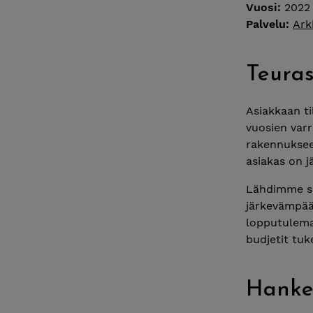
Vuosi:
2022
Palvelu:
Ark
Teuras
Asiakkaan ti
vuosien var
rakennuksee
asiakas on j
Lähdimme sel
järkevämpää 
lopputulema
budjetit tu
Hankes