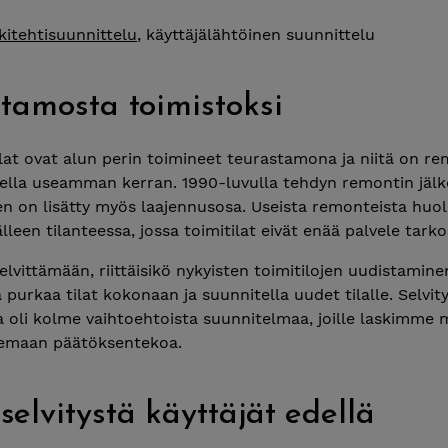
kitehtisuunnittelu
, käyttäjälähtöinen suunnittelu
tamosta toimistoksi
lat ovat alun perin toimineet teurastamona ja niitä on r
rella useamman kerran. 1990-luvulla tehdyn remontin jäl
n on lisätty myös laajennusosa. Useista remonteista huo
älleen tilanteessa, jossa toimitilat eivät enää palvele tarko
vittämään, riittäisikö nykyisten toimitilojen uudistaminen
purkaa tilat kokonaan ja suunnitella uudet tilalle. Selvi
 oli kolme vaihtoehtoista suunnitelmaa, joille laskimme 
kemaan päätöksentekoa.
elvitystä käyttäjät edellä