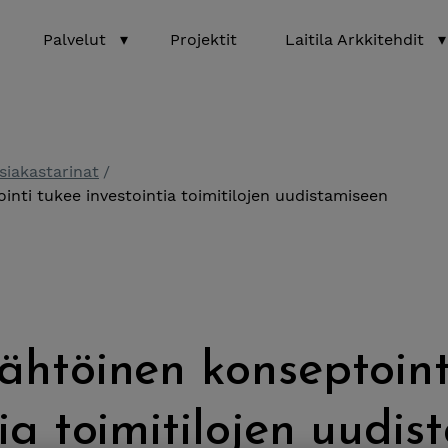
Palvelut
▾
Projektit
Laitila Arkkitehdit
▾
siakastarinat
inti tukee investointia toimitilojen uudistamiseen
ähtöinen konseptoint
tia toimitilojen uudi