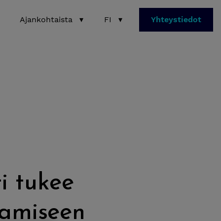
Ajankohtaista
▾
FI
▾
Yhteystiedot
i tukee
stamiseen