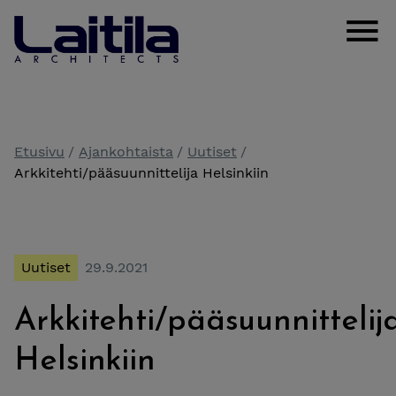
Siirry sisältöön
Laitila Arkkitehdit
Clos
Etusivu
Ajankohtaista
Uutiset
Arkkitehti/pääsuunnittelija Helsinkiin
Uutiset
29.9.2021
Arkkitehti/pääsuunnittelij
Helsinkiin