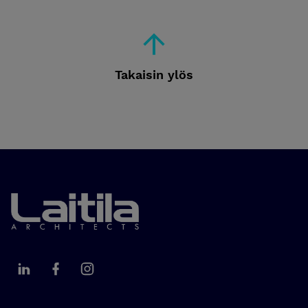
Takaisin ylös
Laitila Arkkitehdit
Laitila Arkkitehdit LinkedIn
Laitila Arkkitehdit Facebook
Laitila Arkkitehdit Instagram