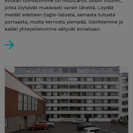
Kotkan toimistomme on muuttanut uusiin tiloihin,
jotka löytyivät mukavasti varsin läheltä. Löydät
meidät edelleen Eagle-talosta, samasta tutusta
portaasta, mutta kerrosta ylempää. Osoiteemme ja
kaikki yhteystietomme säilyvät ennallaan.
Olemme muuttaneet!