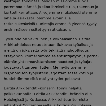
käyttäjän toimintaa. Meidän missiomme luoda
parempaa elämää ja tilaa ihmiselle tila, rakennus ja
kortteli kerrallaan. Arvojemme mukaisesti olemme
lähellä asiakasta, olemme avoimia ja
ratkaisukeskeisiä uudistajia emmekä yleensä tyydy
ensimmäiseen esitettyyn ratkaisuun.
Työsuhde on vakituinen ja kokoaikainen. Laitila
Arkkitehdeissa noudatetaan liukuvaa työaikaa ja
meillä on jokaisella työntekijällä mahdollisuus
etätyöhön. Ymmärrämme asiantuntijatyön ja perhe-
elämän yhteensovittamiseen haasteet ja työajat
joustavat tilanteen tullen. Me myös tuemme
ergonomisen työpisteen järjestämisessä kotiin ja
huolehdimme siitä että yhteydet pelaavat.
Laitila Arkkitehdit -konserni toimii neljällä
paikkakunnalla: Laitila Arkkitehdit -brändin alla
Helsingissä ja Kotkassa, Arkkitehtuuritoimisto
Vihanto & Co Tampereella ja Edifica Kouvolassa.