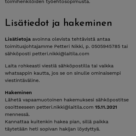
toimihenkilöiden työehtosopimusta.
Lisätiedot ja hakeminen
Lisätietoja
avoinna olevista tehtävistä antaa
toimitusjohtajamme Petteri Nikki, p. 0505945785 tai
sähköposti petteri.nikki@laitila.com
Laita rohkeasti viestiä sähköpostilla tai vaikka
whatsappin kautta, jos se on sinulle ominaisempi
viestintäväline.
Hakeminen
Lähetä vapaamuotoinen hakemuksesi sähköpostitse
osoitteeseen petteri.nikki@laitila.com
15.11.2021
mennessä.
Kannattaa kuitenkin hakea pian, sillä paikka
täytetään heti sopivan hakijan löydyttyä.