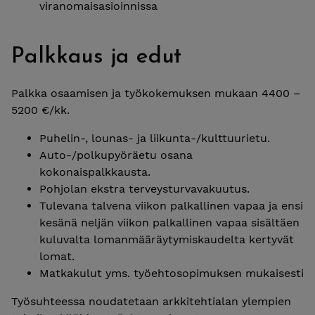
viranomaisasioinnissa
Palkkaus ja edut
Palkka osaamisen ja työkokemuksen mukaan 4400 –
5200 €/kk.
Puhelin-, lounas- ja liikunta-/kulttuurietu.
Auto-/polkupyöräetu osana
kokonaispalkkausta.
Pohjolan ekstra terveysturvavakuutus.
Tulevana talvena viikon palkallinen vapaa ja ensi
kesänä neljän viikon palkallinen vapaa sisältäen
kuluvalta lomanmääräytymiskaudelta kertyvät
lomat.
Matkakulut yms. työehtosopimuksen mukaisesti
Työsuhteessa noudatetaan arkkitehtialan ylempien