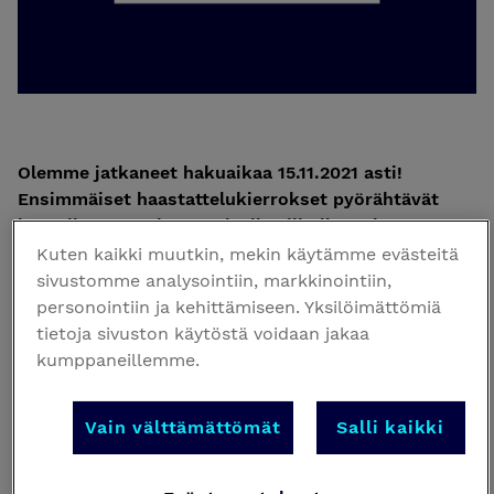
Olemme jatkaneet hakuaikaa 15.11.2021 asti!
Ensimmäiset haastattelukierrokset pyörähtävät
käyntiin marraskuun toisella viikolla. Lähetä
hakemuksesi pian, niin ehdit vielä mukaan!
Kuten kaikki muutkin, mekin käytämme evästeitä
sivustomme analysointiin, markkinointiin,
Palkkaamme Helsingin toimistoomme vakituiseen
personointiin ja kehittämiseen. Yksilöimättömiä
työsuhteeseen kaksi pääsuunnittelutaitoista
tietoja sivuston käytöstä voidaan jakaa
arkkitehtia uudis- ja korjaushankkeisiin.
kumppaneillemme.
Kohteemme ovat tällä hetkellä pääasiassa
erityyppisiä liiketila- ja asuntokehitys- sekä
Vain välttämättömät
Salli kaikki
korjaushankkeita Etelä-Suomen alueella, keskittyen
pääkaupunkiseudulle.