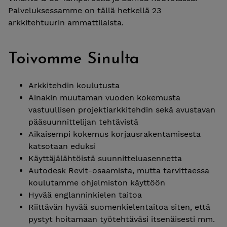
Palveluksessamme on tällä hetkellä 23
arkkitehtuurin ammattilaista.
Toivomme Sinulta
Arkkitehdin koulutusta
Ainakin muutaman vuoden kokemusta
vastuullisen projektiarkkitehdin sekä avustavan
pääsuunnittelijan tehtävistä
Aikaisempi kokemus korjausrakentamisesta
katsotaan eduksi
Käyttäjälähtöistä suunnitteluasennetta
Autodesk Revit-osaamista, mutta tarvittaessa
koulutamme ohjelmiston käyttöön
Hyvää englanninkielen taitoa
Riittävän hyvää suomenkielentaitoa siten, että
pystyt hoitamaan työtehtäväsi itsenäisesti mm.