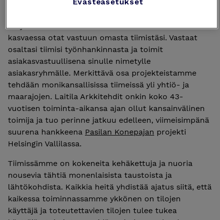
Evästeasetukset
Työtehtävissäsi vastaat itsenäisesti
korjaushankkeista alkuun osana
korjausrakentamisen tiimiämme. Toiminnan
kasvaessa otat vastuun omasta tiimistäsi. Vastaat
osaltasi tiimisi työnhankinnasta ja toimit
asiakasvastuullisena sinulle nimetylle
asiakasryhmälle. Merkittävä osa projekteistamme
tehdään monikansallisissa tiimeissä yli yhtiö- ja
maarajojen. Laitila Arkkitehdit onkin koko 43-
vuotisen toiminta-aikansa ajan ollut kansainvälinen
toimija ja tuo perinne jatkuu edelleen, viimeisimpänä
suurena hankkeena
Pasilan Konepajan
projekti
Helsingin Vallilassa.
Tiimissämme on kokeneita kehäkettuja ja nuoria
nousevia tähtiä monenlaisista taustoista ja
lähtökohdista. Kaikkia heitä yhdistää ajatus siitä, että
kaikessa toiminnassamme ykkönen on tilojen
käyttäjä ja toteutettavien tilojen tulee tukea