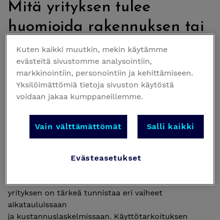
Mitä yrityksen tulee
huomioida rakennuksen tai
Kuten kaikki muutkin, mekin käytämme
kiinteistön käyttötarkoitusta
evästeitä sivustomme analysointiin,
tai sen muutosta
markkinointiin, personointiin ja kehittämiseen.
Yksilöimättömiä tietoja sivuston käytöstä
suunnitellessa?
voidaan jakaa kumppaneillemme.
Vain välttämättömät
Salli kaikki
Lataa tästä oppaamme
Varmista sujuva läpimeno
Evästeasetukset
kehityshankkeissa.
Liiketoimintaansa tai kiinteistöjään kehittävän
yrityksen on tärkeä tunnistaa eri vaiheet
aikatauluissaan
ja kustannuslaskelmissaan. Käyttötarkoituksen