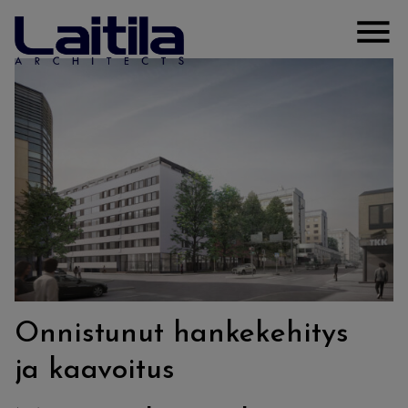
Siirry sisältöön
Laitila Arkkitehdit
Clos
Onnistunut hankekehitys
ja kaavoitus