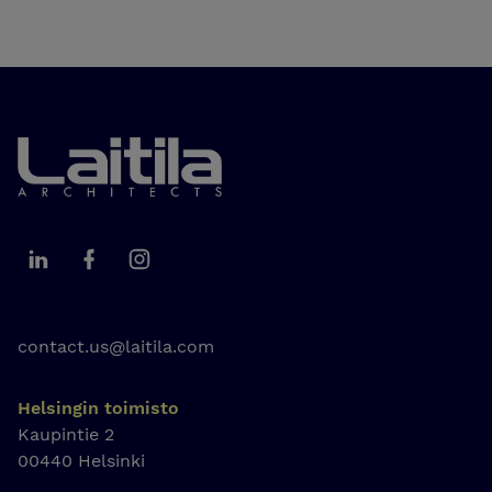
Laitila Arkkitehdit
Laitila Arkkitehdit LinkedIn
Laitila Arkkitehdit Facebook
Laitila Arkkitehdit Instagram
contact.us@laitila.com
Helsingin toimisto
Kaupintie 2
00440 Helsinki