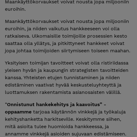
Maankäyttökorvaukset voivat nousta jopa miljooniin
euroihin.
Maankäyttökorvaukset voivat nousta jopa miljooniin
euroihin, ja niiden vaikutus hankkeeseen voi olla
ratkaiseva. Ulkomaisille toimijoille prosessien kesto
saattaa olla yllätys, ja pitkittyneet hankkeet voivat
jopa johtaa toimijoiden siirtymiseen toiseen maahan.
Yksityisen toimijan tavoitteet voivat olla ristiriidassa
yleisen hyvän ja kaupungin strategisten tavoitteiden
kanssa. Yhteisten etujen tunnistaminen ja niiden
edistäminen vaativat hyvää keskusteluyhteyttä ja
luottamuksen rakentamista asianosaisten välillä.
”
Onnistunut hankekehitys ja kaavoitus” -
oppaamme
tarjoaa käytännön vinkkejä ja työkaluja
kehityshanketta harkitseville. Keskitymme siihen,
mitä asioita tulee huomioida hankkeessa, ja
annamme vinkkejä asioiden sujuvaan edistämiseen.